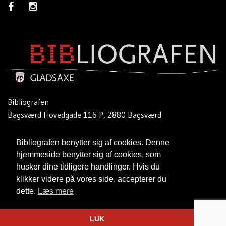
Bibliografen
Bagsværd Hovedgade 116 P, 2880 Bagsværd
Telefon:
39 57 64 64
Bibliografen benytter sig af cookies. Denne
Email:
bibliografenbio@gladsaxe.dk
hjemmeside benytter sig af cookies, som
husker dine tidligere handlinger. Hvis du
Cookie- og privatlivspolitik
klikker videre på vores side, accepterer du
dette.
Læs mere
Website og billetsystem fra ebillet a/s
LUK